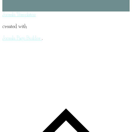
Joomla Templates
created with
Joomla Page Builder
.